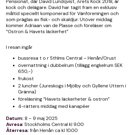
Pensionat, där David Lundqvist, Årets Kock 2018, är
kock och delägare. David har tagit fram en exklusiv
måltid speciellt komponerad för Vänföreningen och
som präglas av fisk- och skaldjur. Utöver middag
kommer Adriaan van de Plasse och föreläser om
”Ostron & Havets läckerhet”
I resan ingår
bussresa t o r Sthlms Central – Henån/Orust
övernattning i dubbelrum (tillägg engkelrum SEK
650,-)
frukost
2 luncher (Jureskogs i Mjölby och Gyllene Uttern i
Gränna)
föreläsning ”Havets läckerheter & ostron”
4-rätters middag med kanapéer
Datum:
8 – 9 maj 2025
Avresa
: Stockholms Central kl 9.00
Återresa:
från Henån ca kl 10.00