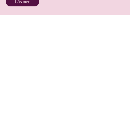
Läs mer
Se tidigare evenemang
Postadress
Gastronomiska Vännerna GMV
c/o Vinkällaren Grappe
Grevgatan 5
114 53 Stockholm