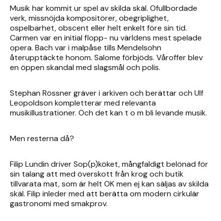
Musik har kommit ur spel av skilda skäl. Ofullbordade
verk, missnöjda kompositörer, obegriplighet,
ospelbarhet, obscent eller helt enkelt före sin tid.
Carmen var en initial flopp- nu världens mest spelade
opera. Bach var i malpåse tills Mendelsohn
återupptäckte honom. Salome förbjöds. Våroffer blev
en öppen skandal med slagsmål och polis.
Stephan Rössner gräver i arkiven och berättar och Ulf
Leopoldson kompletterar med relevanta
musikillustrationer. Och det kan t o m bli levande musik.
Men resterna då?
Filip Lundin driver Sop(p)köket, mångfaldigt belönad för
sin talang att med överskott från krog och butik
tillvarata mat, som är helt OK men ej kan säljas av skilda
skäl. Filip inleder med att berätta om modern cirkulär
gastronomi med smakprov.