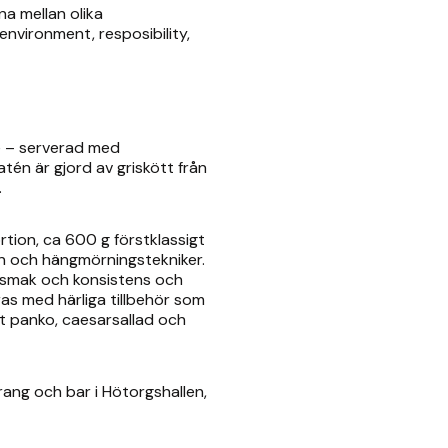
a mellan olika
environment, resposibility,
e – serverad med
atén är gjord av griskött från
.
ortion, ca 600 g förstklassigt
kön och hängmörningstekniker.
r smak och konsistens och
ras med härliga tillbehör som
t panko, caesarsallad och
ang och bar i Hötorgshallen,