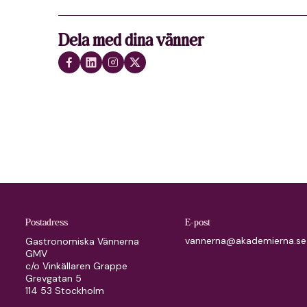
Dela med dina vänner
Postadress
E-post
vannerna@akademierna.se
Gastronomiska Vännerna
GMV
c/o Vinkällaren Grappe
Grevgatan 5
114 53 Stockholm