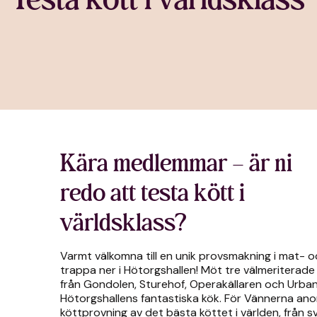
Kära medlemmar – är ni
redo att testa kött i
världsklass?
Varmt välkomna till en unik provsmakning i mat- 
trappa ner i Hötorgshallen! Möt tre välmeriterad
från Gondolen, Sturehof, Operakällaren och Urban 
Hötorgshallens fantastiska kök. För Vännerna anor
köttprovning av det bästa köttet i världen, från sve