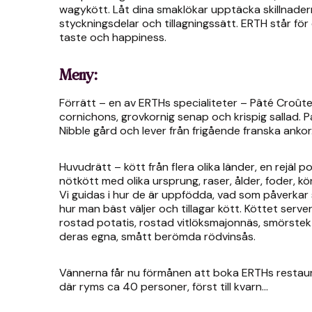
wagykött. Låt dina smaklökar upptäcka skillnadern
styckningsdelar och tillagningssätt. ERTH står för 
taste och happiness.
Meny:
Förrätt – en av ERTHs specialiteter – Pâté Croût
cornichons, grovkornig senap och krispig sallad. P
Nibble gård och lever från frigående franska ankor
Huvudrätt – kött från flera olika länder, en rejäl p
nötkött med olika ursprung, raser, ålder, foder, 
Vi guidas i hur de är uppfödda, vad som påverka
hur man bäst väljer och tillagar kött. Köttet serve
rostad potatis, rostad vitlöksmajonnäs, smörstek
deras egna, smått berömda rödvinsås.
Vännerna får nu förmånen att boka ERTHs restaur
där ryms ca 40 personer, först till kvarn…